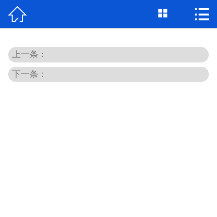



首页

关于我们
上一条：
个人借钱
下一条：
民间借贷
大额私借
贷款公司
私人借款
个人资金
个人贷款