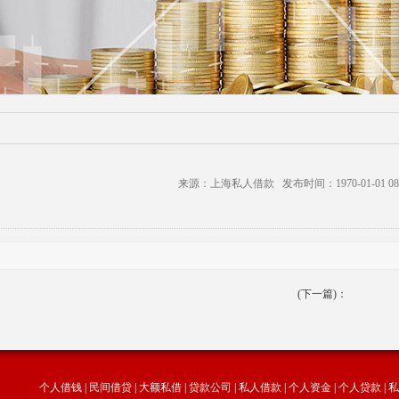
来源：上海私人借款 发布时间：1970-01-01 08:
(下一篇)：
个人借钱
|
民间借贷
|
大额私借
|
贷款公司
|
私人借款
|
个人资金
|
个人贷款
|
私