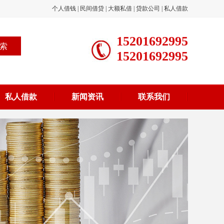
个人借钱
|
民间借贷
|
大额私借
|
贷款公司
|
私人借款
15201692995
15201692995
私人借款
新闻资讯
联系我们