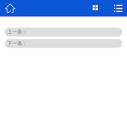



首页

关于我们
上一条：
个人借钱
下一条：
民间借贷
大额私借
贷款公司
私人借款
个人资金
个人贷款